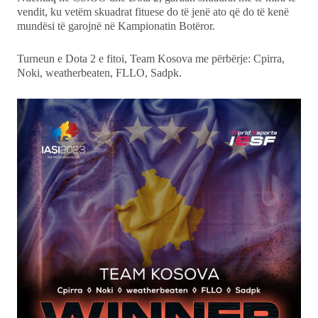
vendit, ku vetëm skuadrat fituese do të jenë ato që do të kenë
mundësi të garojnë në Kampionatin Botëror.
Turneun e Dota 2 e fitoi, Team Kosova me përbërje: Cpirra,
Noki, weatherbeaten, FLLO, Sadpk.