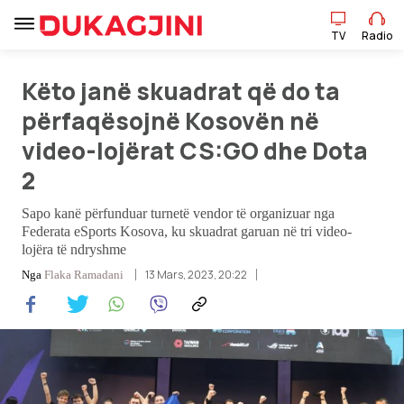
TV
Radio
Këto janë skuadrat që do ta
TV
Radio
përfaqësojnë Kosovën në
video-lojërat CS:GO dhe Dota
Lajme
2
Sport
Sapo kanë përfunduar turnetë vendor të organizuar nga
Federata eSports Kosova, ku skuadrat garuan në tri video-
lojëra të ndryshme
Pikëpamje
13 Mars, 2023, 20:22
Nga
Flaka Ramadani
Art Jete
Kulturë
Showbiz