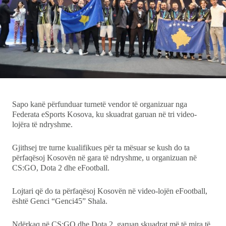
Ekonomi
Teknologji
Udhëtime
DuVideo
Sapo kanë përfunduar turnetë vendor të organizuar nga
Federata eSports Kosova, ku skuadrat garuan në tri video-
lojëra të ndryshme.
Gjithsej tre turne kualifikues për ta mësuar se kush do ta
përfaqësoj Kosovën në gara të ndryshme, u organizuan në
CS:GO, Dota 2 dhe eFootball.
Lojtari që do ta përfaqësoj Kosovën në video-lojën eFootball,
është Genci “Genci45” Shala.
Ndërkaq në CS:GO dhe Dota 2, garuan skuadrat më të mira të