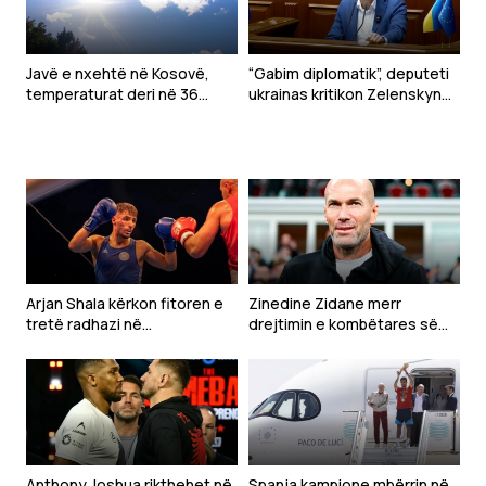
Javë e nxehtë në Kosovë,
“Gabim diplomatik”, deputeti
temperaturat deri në 36
ukrainas kritikon Zelenskyn
gradë
për deklaratën për Kosovën
Arjan Shala kërkon fitoren e
Zinedine Zidane merr
tretë radhazi në
drejtimin e kombëtares së
“Homecoming 2”, sfidon
Francës
turkun Ahmet Aksu në Pejë
Anthony Joshua rikthehet në
Spanja kampione mbërrin në