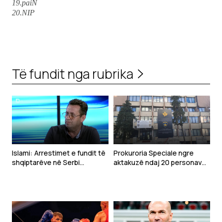
19.paiN
20.NIP
Të fundit nga rubrika
Islami: Arrestimet e fundit të
Prokuroria Speciale ngre
shqiptarëve në Serbi
aktakuzë ndaj 20 personave
dëshmojnë vazhdimësinë e
për krime lufte në Gjakovë
politikës së Millosheviqit