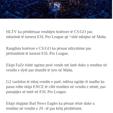
Ekonomi
Teknologji
HLTV ka përditësuar renditjen botërore të CS:GO pas
Udhëtime
mbarimit të turneut ESL Pro League që ^shtë mbajtur në Malta.
DuVideo
Ranglista botërore e CS:GO ka pësuar ndryshime pas
përfundimit të turneut ESL Pro League.
Ekipi FaZe është ngritur pesë vende më lartë duke u renditur në
vendin e dytë pas triumfit të tyre në Malta.
G2 vazhdon të mbaj vendin e parë, ndërsa ngritje të madhe ka
pasur edhe ekipi ENCE të cilët renditen në vendin e nëntë, pas
paraqitjes së mirë në ESL Pro League.
Ekipi shqiptar Bad News Eagles ka pësuar rënie duke u
renditur në vendin e 29 –të pas këtij përditësimi.