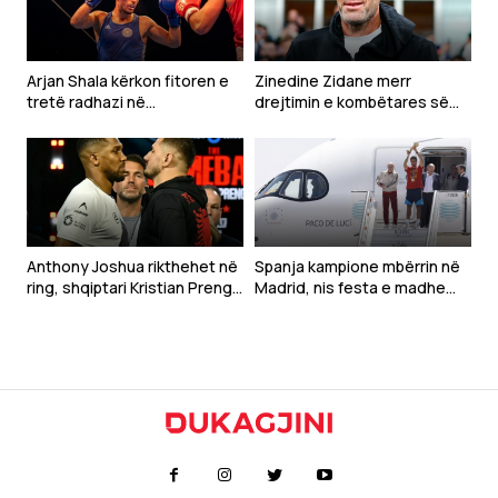
Arjan Shala kërkon fitoren e
Zinedine Zidane merr
tretë radhazi në
drejtimin e kombëtares së
“Homecoming 2”, sfidon
Francës
turkun Ahmet Aksu në Pejë
Anthony Joshua rikthehet në
Spanja kampione mbërrin në
ring, shqiptari Kristian Prenga
Madrid, nis festa e madhe
synon ta tronditë botën e
për heronjtë e Botërorit
boksit