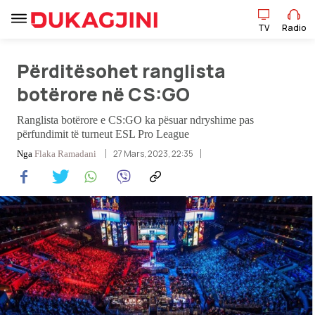
TV
Radio
Përditësohet ranglista
TV
Radio
botërore në CS:GO
Ranglista botërore e CS:GO ka pësuar ndryshime pas
Lajme
përfundimit të turneut ESL Pro League
27 Mars, 2023, 22:35
Nga
Flaka Ramadani
Sport
Pikëpamje
Art Jete
Kulturë
Showbiz