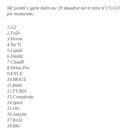
Më poshtë e gjeni listën me 20 skuadrat më të mira të CS:GO
për momentin:
1.G2
2.FaZe
3.Heroic
4.Na’Vi
5.Liquid
6.Vitality
7.Cloud9
8.Virtus.Pro
9.ENCE
10.MOUZ
11.fnatic
12.FURIA
13.Complexity
14.Spirit
15.OG
16.Astralis
17.forZe
18.BIG