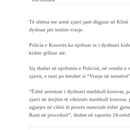
Foto ilustruese
Të shtëna me armë zjarri janë dëgjuar në Klinë t
dyshuar për tentim vrasje.
Policia e Kosovës ka njoftuar se i dyshuari kish
kishte qëlluar atë.
Siç thuhet në njoftimin e Policisë, në vendin e 
zjarrit, e rasti po hetohet si “Vrasje në tentativë
“Është arrestuar i dyshuari mashkull kosovar, pa
zjarri në drejtim të viktimës mashkull kosovar, 
ngjarjes në cilësi të provës materiale është gjet
Rasti në procedurë”, thuhet në raportin 24-orës