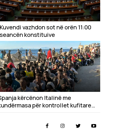
Kuvendi vazhdon sot në orën 11:00
seancën konstituive
Spanja kërcënon Italinë me
kundërmasa për kontrollet kufitare
pas krizës në Ceuta