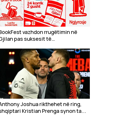
BookFest vazhdon rrugëtimin në
Gjilan pas suksesit të
jashtëzakonshëm në...
Anthony Joshua rikthehet në ring,
shqiptari Kristian Prenga synon ta...