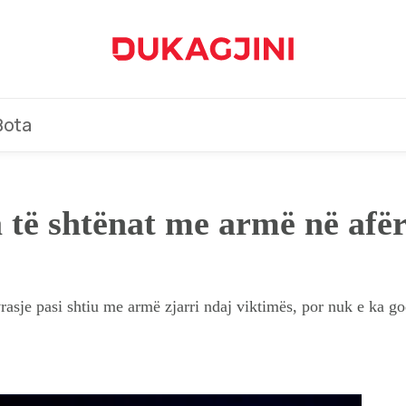
Bota
a të shtënat me armë në afërs
rasje pasi shtiu me armë zjarri ndaj viktimës, por nuk e ka go