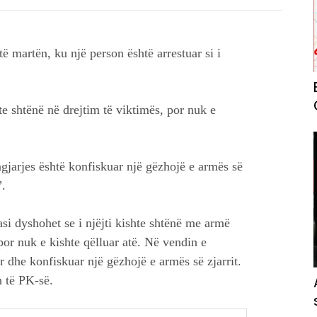
ë martën, ku një person është arrestuar si i
te shtënë në drejtim të viktimës, por nuk e
ngjarjes është konfiskuar një gëzhojë e armës së
”.
si dyshohet se i njëjti kishte shtënë me armë
por nuk e kishte qëlluar atë. Në vendin e
ur dhe konfiskuar një gëzhojë e armës së zjarrit.
h të PK-së.