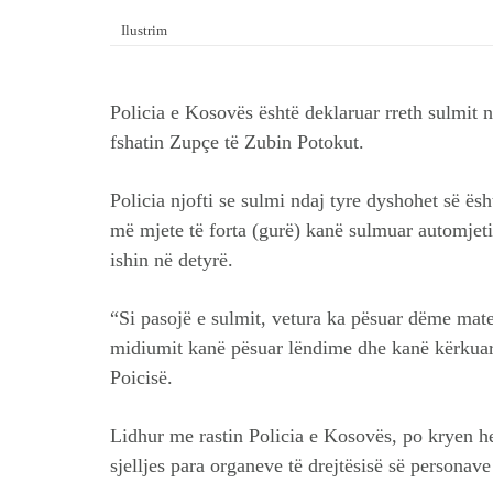
Ilustrim
Policia e Kosovës është deklaruar rreth sulmit 
fshatin Zupçe të Zubin Potokut.
Policia njofti se sulmi ndaj tyre dyshohet së ësh
më mjete të forta (gurë) kanë sulmuar automjetin
ishin në detyrë.
“Si pasojë e sulmit, vetura ka pësuar dëme mate
midiumit kanë pësuar lëndime dhe kanë kërkuar 
Poicisë.
Lidhur me rastin Policia e Kosovës, po kryen he
sjelljes para organeve të drejtësisë së personave