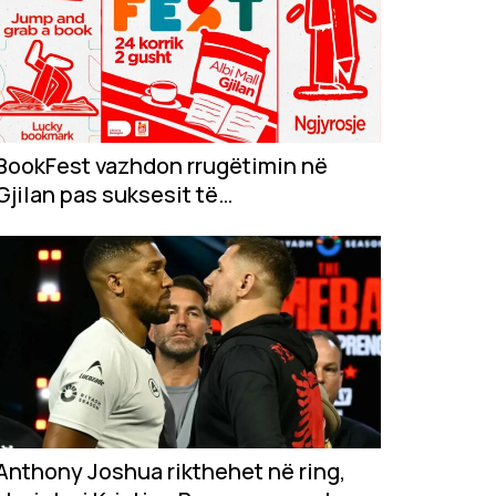
BookFest vazhdon rrugëtimin në
Gjilan pas suksesit të
jashtëzakonshëm në...
Anthony Joshua rikthehet në ring,