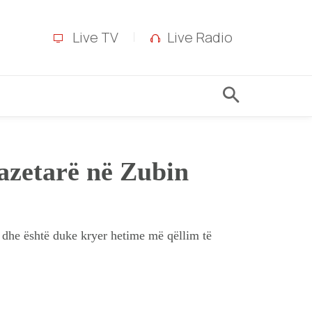
Live TV
Live Radio
gazetarë në Zubin
r dhe është duke kryer hetime më qëllim të