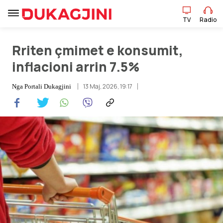
TV
Radio
Rriten çmimet e konsumit,
TV
Radio
inflacioni arrin 7.5%
13 Maj, 2026, 19:17
Lajme
Nga
Portali Dukagjini
Sport
Pikëpamje
Art Jete
Kulturë
Showbiz