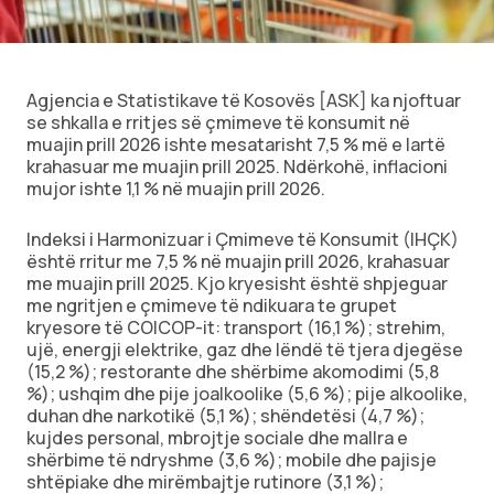
Ekonomi
Teknologji
Agjencia e Statistikave të Kosovës [ASK] ka njoftuar
se shkalla e rritjes së çmimeve të konsumit në
muajin prill 2026 ishte mesatarisht 7,5 % më e lartë
Udhëtime
krahasuar me muajin prill 2025. Ndërkohë, inflacioni
mujor ishte 1,1 % në muajin prill 2026.
DuVideo
Indeksi i Harmonizuar i Çmimeve të Konsumit (IHÇK)
është rritur me 7,5 % në muajin prill 2026, krahasuar
me muajin prill 2025. Kjo kryesisht është shpjeguar
me ngritjen e çmimeve të ndikuara te grupet
kryesore të COICOP-it: transport (16,1 %); strehim,
ujë, energji elektrike, gaz dhe lëndë të tjera djegëse
(15,2 %); restorante dhe shërbime akomodimi (5,8
%); ushqim dhe pije joalkoolike (5,6 %); pije alkoolike,
duhan dhe narkotikë (5,1 %); shëndetësi (4,7 %);
kujdes personal, mbrojtje sociale dhe mallra e
shërbime të ndryshme (3,6 %); mobile dhe pajisje
shtëpiake dhe mirëmbajtje rutinore (3,1 %);