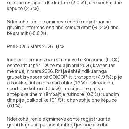
rekreacion, sport dhe kulturë (3,0 %); dhe veshje dhe
këpucë (2,3 %).
Ndërkohë, rënie e çmimeve është regjistruar në
grupin e informacionit dhe komunikimit (-0,2 %) dhe
të arsimit (-0,6 %).
Prill 2026 / Mars 2026 1,1 %
Indeksi i Harmonizuar i Çmimeve të Konsumit (IHÇK)
është rritur për 1,1% në muajin prill 2026, krahasuar
me muajin mars 2026. Rritja është ndikuar nga
grupet kryesore të COICOP-it: transport (4,9 %); pije
alkoolike, duhan dhe narkotikë (1,2 %); rekreacion,
sport dhe kulturë (0,4 %); mobilje dhe pajisje
shtëpiake dhe mirëmbajtje rutinore (0,3 %); ushqim
dhe pije joalkoolike (0,1 %); dhe veshje dhe këpucë
(0,1 %).
Ndërkohë, rënie e çmimeve është regjistruar te
grupi i kujdesit personal, mbrojtjes sociale dhe