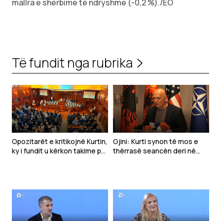
mallra e shërbime të ndryshme (-0,2 %)./EO
Të fundit nga rubrika
Opozitarët e kritikojnë Kurtin,
Gjini: Kurti synon të mos e
ky i fundit u kërkon takime për
thërrasë seancën deri në
marrëveshje
shtator