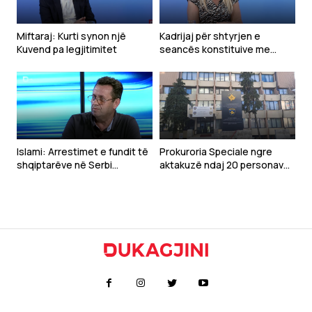
Miftaraj: Kurti synon një
Kadrijaj për shtyrjen e
Kuvend pa legjitimitet
seancës konstituive me
kërkesë të Kurtit: Ka qenë e
pakuptueshme
Islami: Arrestimet e fundit të
Prokuroria Speciale ngre
shqiptarëve në Serbi
aktakuzë ndaj 20 personave
dëshmojnë vazhdimësinë e
për krime lufte në Gjakovë
politikës së Millosheviqit