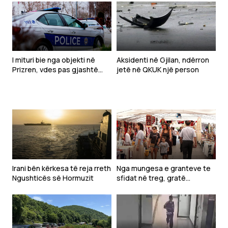
I mituri bie nga objekti në
Aksidenti në Gjilan, ndërron
Prizren, vdes pas gjashtë
jetë në QKUK një person
ditësh në QKUK
Irani bën kërkesa të reja rreth
Nga mungesa e granteve te
Ngushticës së Hormuzit
sfidat në treg, gratë
sipërmarrëse kërkojnë më
shumë mbështetje