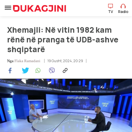
TV
Radio
Xhemajli: Në vitin 1982 kam
TV
Radio
rënë në pranga të UDB-ashve
shqiptarë
Lajme
19 Gusht, 2024, 20:29
Nga
Flaka Ramadani
Sport
Pikëpamje
Art Jete
Kulturë
Showbiz