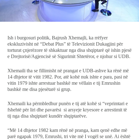
Ekonomi
Teknologji
Ish i burgosuri politik, Bajrush Xhemajli, ka rrëfyer
Udhëtime
ekskluzivisht në “Debat Plus” të Televizionit Dukagjini për
torturat çnjerëzore të shkaktuar nga disa shqiptarë që ishin pjesë
e Drejtorisë/Agjencisë së Sigurimit Shtetëror, e njohur si UDB.
DuVideo
Xhemaili tha se fillimisht në prangat e UDB-ashve ka rënë më
14 dhjetor të vitit 1982. Por, atë kohë nuk ishte e para, pasi në
vitin 1979 ishte arrestuar bashkë me vëllain e tij Emrushin
bashkë me disa pjesëtarë si grup.
Xhemaili ka përmbledhur punën e tij atë kohë si “veprimtari e
fshehtë për liri dhe pavarësi si arsyeje kryesore e arrestimit të
tij nga disa shqiptarë kundër shqiptarëve.
“Më 14 dhjetor 1982 kam rënë në pranga, kam qenë edhe më
parë ngapak 1979, Emrushi, tri vite më I vogël se unë. Ai është