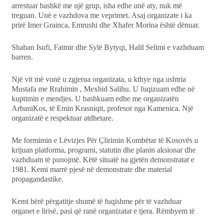
arrestuar bashkë me një grup, isha edhe unë aty, nuk më
treguan. Unë e vazhdova me veprimet. Asaj organizate i ka
prirë Imer Grainca, Emrushi dhe Xhafer Morina është dënuar.
Shaban Isufi, Fatmir dhe Sylë Bytyqi, Halil Selimi e vazhduam
barren.
Një vit më vonë u zgjerua organizata, u kthye nga ushtria
Mustafa me Rrahimin , Mexhid Salihu. U fuqizuam edhe në
kuptimin e mendjes. U bashkuam edhe me organizatën
ArbaniKos, të Emin Krasniqit, profesor nga Kamenica. Një
organizatë e respektuar atdhetare.
Me formimin e Lëvizjes Për Çlirimin Kombëtar të Kosovës u
krijuan platforma, programi, statutin dhe planin aksionar dhe
vazhduam të punojmë. Këtë situatë na gjetën demonstratat e
1981. Kemi marrë pjesë në demonstrate dhe material
propagandastike.
Kemi bërë përgatitje shumë të fuqishme për të vazhduar
organet e lirisë, pasi që ranë organizatat e tjera. Rëmbyem të