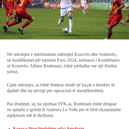
Ekonomi
Teknologji
Udhëtime
DuVideo
Në ndeshjen e mbrëmshme ndërmjet Kosovës dhe Andorrës,
në kualifikimet për turneun Euro 2024, sulmuesi i Kombëtares
së Kosovës, Albion Rrahmani, është përballur me një lëndim
serioz.
Gjatë ndeshjes, ai është lënduar rëndë në kyçin e këmbës së
djathtë dhe ka nevojë për operacion të menjëhershëm.
Pas lëndimit, siç ka njoftuar FFK-ja, Rrahmani është dërguar
në spitalin e qytetit të Andorra La Vella për të bërë ekzaminime
mjekësore më të thelluara.
Kosova fiton bindshëm ndaj Anodrrës