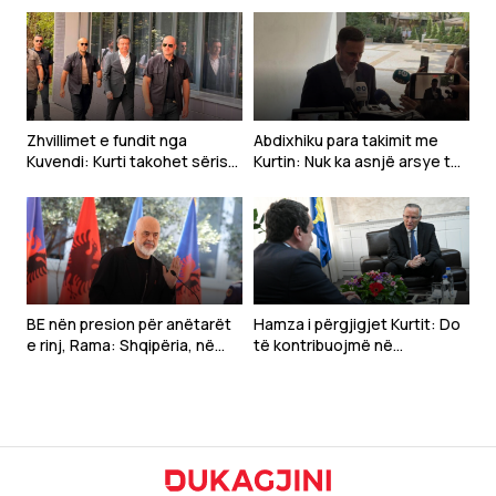
Zhvillimet e fundit nga
Abdixhiku para takimit me
Kuvendi: Kurti takohet sërish
Kurtin: Nuk ka asnjë arsye të
Abdixhikun
vonohet konstituimi i
Kuvendit
BE nën presion për anëtarët
Hamza i përgjigjet Kurtit: Do
e rinj, Rama: Shqipëria, në
të kontribuojmë në
momentin më të mirë
konstituimin e Kuvendit, por
mbetemi në opozitë