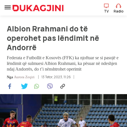
TV
Radio
Albion Rrahmani do të
TV
Radio
operohet pas lëndimit në
Andorrë
Lajme
Federata e Futbollit e Kosovës (FFK) ka njoftuar se si pasojë e
lëndimit që sulmuesi Albion Rrahmani, ka pësuar në ndeshjen
Sport
ndaj Andorrës, do t’i nënshtrohet operimit
13 Tetor, 2023, 11:26
Nga
Aurora Zeqiri
Pikëpamje
Art Jete
Kulturë
Showbiz