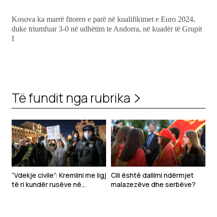
Kosova ka marrë fitoren e parë në kualifikimet e Euro 2024,
duke triumfuar 3-0 në udhëtim te Andorra, në kuadër të Grupit
I
Të fundit nga rubrika
“Vdekje civile”: Kremlini me ligj
Cili është dallimi ndërmjet
të ri kundër rusëve në
malazezëve dhe serbëve?
mërgim