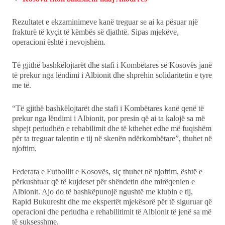
Rezultatet e ekzaminimeve kanë treguar se ai ka pësuar një
frakturë të kyçit të këmbës së djathtë. Sipas mjekëve,
operacioni është i nevojshëm.
Të gjithë bashkëlojtarët dhe stafi i Kombëtares së Kosovës janë
të prekur nga lëndimi i Albionit dhe shprehin solidaritetin e tyre
me të.
“Të gjithë bashkëlojtarët dhe stafi i Kombëtares kanë qenë të
prekur nga lëndimi i Albionit, por presin që ai ta kalojë sa më
shpejt periudhën e rehabilimit dhe të kthehet edhe më fuqishëm
për ta treguar talentin e tij në skenën ndërkombëtare”, thuhet në
njoftim.
Federata e Futbollit e Kosovës, siç thuhet në njoftim, është e
përkushtuar që të kujdeset për shëndetin dhe mirëqenien e
Albionit. Ajo do të bashkëpunojë ngushtë me klubin e tij,
Rapid Bukuresht dhe me ekspertët mjekësorë për të siguruar që
operacioni dhe periudha e rehabilitimit të Albionit të jenë sa më
të suksesshme.