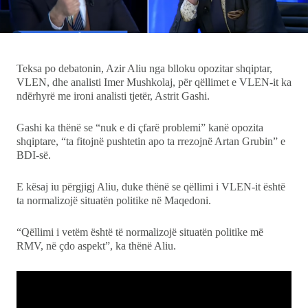
Ekonomi
Teknologji
Teksa po debatonin, Azir Aliu nga blloku opozitar shqiptar,
VLEN, dhe analisti Imer Mushkolaj, për qëllimet e VLEN-it ka
Udhëtime
ndërhyrë me ironi analisti tjetër, Astrit Gashi.
DuVideo
Gashi ka thënë se “nuk e di çfarë problemi” kanë opozita
shqiptare, “ta fitojnë pushtetin apo ta rrezojnë Artan Grubin” e
BDI-së.
E kësaj iu përgjigj Aliu, duke thënë se qëllimi i VLEN-it është
ta normalizojë situatën politike në Maqedoni.
“Qëllimi i vetëm është të normalizojë situatën politike më
RMV, në çdo aspekt”, ka thënë Aliu.