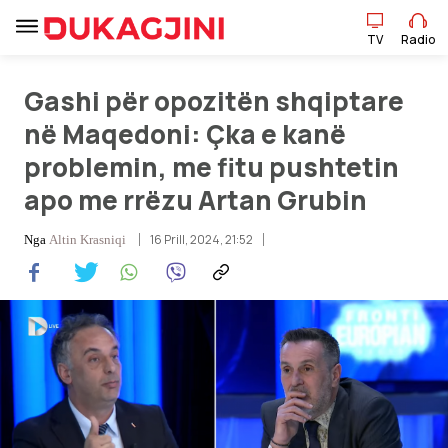
TV
Radio
TV
Radio
Gashi për opozitën shqiptare
në Maqedoni: Çka e kanë
problemin, me fitu pushtetin
Lajme
apo me rrëzu Artan Grubin
Sport
16 Prill, 2024, 21:52
Nga
Altin Krasniqi
Pikëpamje
Art Jete
Kulturë
Showbiz