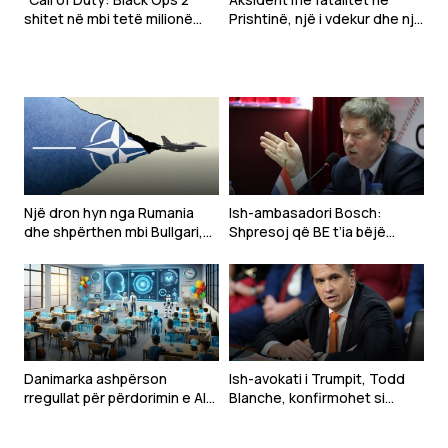
shitet në mbi tetë milionë
Prishtinë, një i vdekur dhe një
kopje në PlayStation Store
tjetër i lënduar
Një dron hyn nga Rumania
Ish-ambasadori Bosch:
dhe shpërthen mbi Bullgari,
Shpresoj që BE t’ia bëjë
‘alarm’ në krahun lindor të
kusht Ukrainës njohjen e
NATO-s
Kosovës, sikur Serbisë
Danimarka ashpërson
Ish-avokati i Trumpit, Todd
rregullat për përdorimin e AI-
Blanche, konfirmohet si
së në shkolla, synon të
Prokuror i Përgjithshëm i
parandalojë kopjimin
SHBA-së