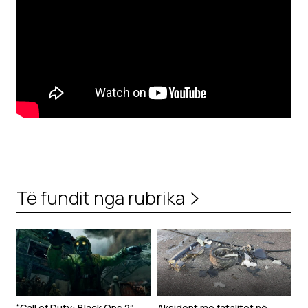
Të fundit nga rubrika
“Call of Duty: Black Ops 2”
Aksident me fatalitet në