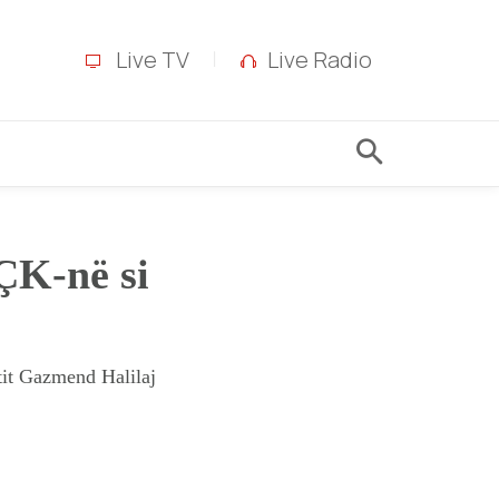
Live TV
Live Radio
ÇK-në si
tit Gazmend Halilaj