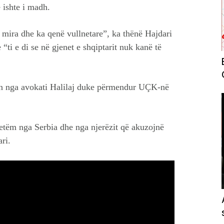
e ishte i madh.
ë mira dhe ka qenë vullnetare”, ka thënë Hajdari
 “ti e di se në gjenet e shqiptarit nuk kanë të
jon nga avokati Halilaj duke përmendur UÇK-në
vetëm nga Serbia dhe nga njerëzit që akuzojnë
ri.