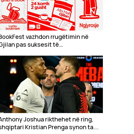
BookFest vazhdon rrugëtimin në
Gjilan pas suksesit të
jashtëzakonshëm në...
Anthony Joshua rikthehet në ring,
shqiptari Kristian Prenga synon ta...