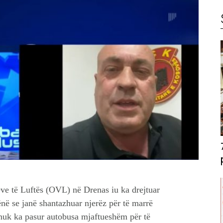
ëve të Luftës (OVL) në Drenas iu ka drejtuar
ënë se janë shantazhuar njerëz për të marrë
 nuk ka pasur autobusa mjaftueshëm për të