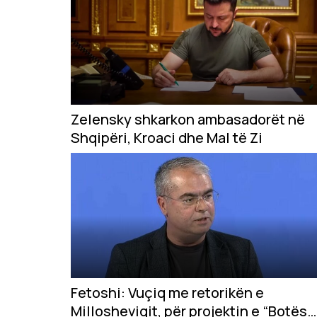
Zelensky shkarkon ambasadorët në
Shqipëri, Kroaci dhe Mal të Zi
Fetoshi: Vuçiq me retorikën e
Millosheviqit, për projektin e “Botës