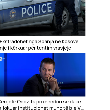
Ekstradohet nga Spanja në Kosovë
një i kërkuar për tentim vrasjeje
Kërçeli: Opozita po mendon se duke
bllokuar institucionet mund të bie VV-