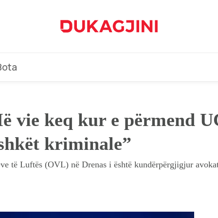
Bota
Më vie keq kur e përmend U
shkët kriminale”
nëve të Luftës (OVL) në Drenas i është kundërpërgjigjur avoka