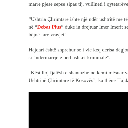
marrë pjesë sepse sipas tij, vuillneti i qytetarëv
“Ushtria Çlirimtare ishte një ndër ushtritë më t
në “
Debat Plus
” duke iu drejtuar Imer Imerit se
bëjnë fare vrasjet”.
Hajdari është shprehur se i vie keq derisa dëg
si “ndërmarrje e përbashkët kriminale”.
“Kësi lloj fjalësh e shantazhe ne kemi mësuar 
Ushtrinë Çlirimtare të Kosovës”, ka thënë Hajda