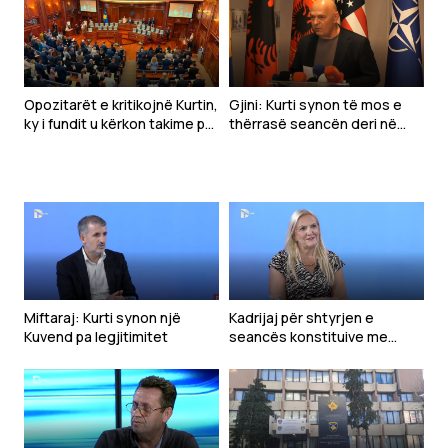
Opozitarët e kritikojnë Kurtin,
Gjini: Kurti synon të mos e
ky i fundit u kërkon takime për
thërrasë seancën deri në
marrëveshje
shtator
Miftaraj: Kurti synon një
Kadrijaj për shtyrjen e
Kuvend pa legjitimitet
seancës konstituive me
kërkesë të Kurtit: Ka qenë e
pakuptueshme