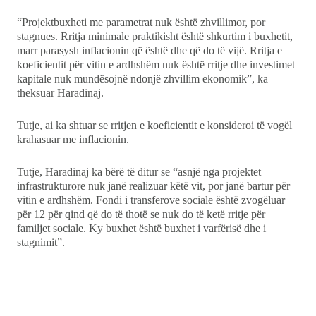
“Projektbuxheti me parametrat nuk është zhvillimor, por
stagnues. Rritja minimale praktikisht është shkurtim i buxhetit,
marr parasysh inflacionin që është dhe që do të vijë. Rritja e
koeficientit për vitin e ardhshëm nuk është rritje dhe investimet
kapitale nuk mundësojnë ndonjë zhvillim ekonomik”, ka
theksuar Haradinaj.
Tutje, ai ka shtuar se rritjen e koeficientit e konsideroi të vogël
krahasuar me inflacionin.
Tutje, Haradinaj ka bërë të ditur se “asnjë nga projektet
infrastrukturore nuk janë realizuar këtë vit, por janë bartur për
vitin e ardhshëm. Fondi i transferove sociale është zvogëluar
për 12 për qind që do të thotë se nuk do të ketë rritje për
familjet sociale. Ky buxhet është buxhet i varfërisë dhe i
stagnimit”.