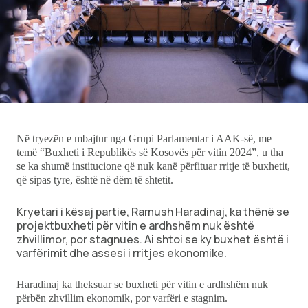
Ekonomi
Teknologji
Udhëtime
DuVideo
Në tryezën e mbajtur nga Grupi Parlamentar i AAK-së, me
temë “Buxheti i Republikës së Kosovës për vitin 2024”, u tha
se ka shumë institucione që nuk kanë përfituar rritje të buxhetit,
që sipas tyre, është në dëm të shtetit.
Kryetari i kësaj partie, Ramush Haradinaj, ka thënë se
projektbuxheti për vitin e ardhshëm nuk është
zhvillimor, por stagnues. Ai shtoi se ky buxhet është i
varfërimit dhe assesi i rritjes ekonomike.
Haradinaj ka theksuar se buxheti për vitin e ardhshëm nuk
përbën zhvillim ekonomik, por varfëri e stagnim.