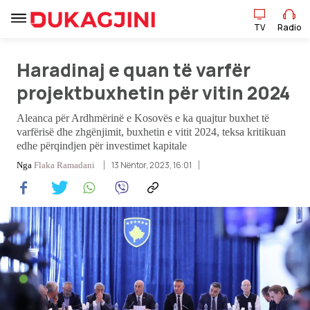
TV
Radio
Haradinaj e quan të varfër
TV
Radio
projektbuxhetin për vitin 2024
Aleanca për Ardhmërinë e Kosovës e ka quajtur buxhet të
varfërisë dhe zhgënjimit, buxhetin e vitit 2024, teksa kritikuan
Lajme
edhe përqindjen për investimet kapitale
13 Nëntor, 2023, 16:01
Nga
Flaka Ramadani
Sport
Pikëpamje
Art Jete
Kulturë
Showbiz