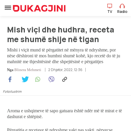
TV
Radio
Mish viçi dhe hudhra, receta
TV
Radio
me shumë shije në tigan
Mishi i viçit mund të përgatitet në mënyra të ndryshme, por
Lajme
nëse dëshironi të mos humbni shumë kohë, kjo recetë do të ju
mahnitë me thjeshtësinë dhe shpejtësinë e përgatitjes
2 Dhjetor, 2022, 12:36
Sport
Nga
Blinera Mehmeti
Pikëpamje
Fotoilustrim
Art Jete
Aroma e ushqimeve të sapo gatuara është ndër më të mirat e të
Kulturë
dashurat e shtëpisë.
Showbiz
Përgatitja e recetave të ndryshme vakt pas vakti, përveçse