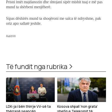
Prisni imët majdanozin dhe shtojani sipër mishit tuaj e më pas
mund ta shërbeni menjëherë.
Sipas dëshirës mund ta shoqëroni me salca të ndryshme, pak
oriz apo sallatë jeshile.
Ilustrim
Të fundit nga rubrika
LDK-ja i bën thirrje VV-së ta
Kosova shpall ‘non grata’
thërrasë seancën
shefin e Telekomit të