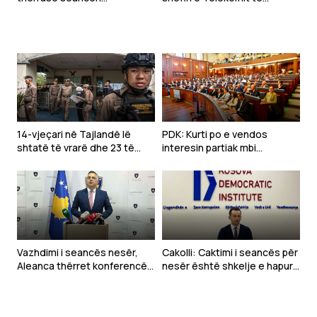
konstituive sonte
Serbisë
14-vjeçari në Tajlandë lë
PDK: Kurti po e vendos
shtatë të vrarë dhe 23 të
interesin partiak mbi
plagosur
Kushtetutën e Kosovës
Vazhdimi i seancës nesër,
Cakolli: Caktimi i seancës për
Aleanca thërret konferencë
nesër është shkelje e hapur
sonte
e rendit kushtetues