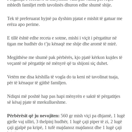
mbledh familjet rreth tavolinës dhuron edhe shumë shije.
Ekonomi
Tek të preferuarat hyjnë pa dyshim pjatat e mishit të gatuar me
erëza apo perime.
Teknologji
E tillë është edhe receta e sotme, mishi i viçit i përgatitur në
Udhëtime
tigan me hudhër do t’ju kënaqë me shije dhe aromë të mirë.
DuVideo
Megjithëse me shumë pak përbërës, kjo pjatë kërkon kujdes të
veçantë në përgatitje në mënyrë që ta shijoni siç duhet.
Vetëm me disa këshilla të vogla do ta keni në tavolinat tuaja,
për të kënaqur të gjithë familjen.
Ndiqni më poshtë hap pas hapi mënyrën e saktë të përgatitjes
së kësaj pjate të mrekullueshme.
Përbërësit që ju nevojiten:
560 gr mish viçi pa dhjamë, 1 lugë
gjelle vaj ulliri, 3 thelpinj hudhër, 1 lugë çaji piper të zi, 2 lugë
çaji gjalpë pa kripë, 1 tufë majdanoz majdanoz dhe 1 lugë çaji