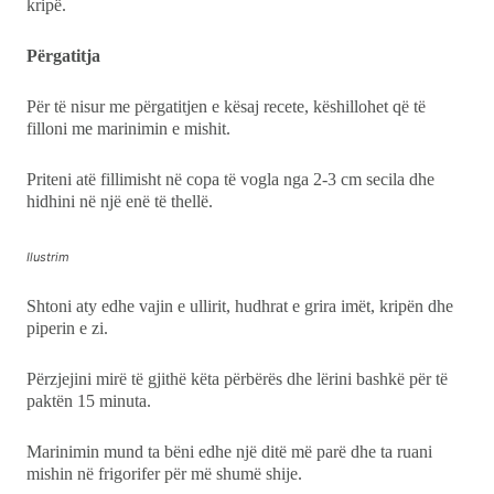
kripë.
Përgatitja
Për të nisur me përgatitjen e kësaj recete, këshillohet që të
filloni me marinimin e mishit.
Priteni atë fillimisht në copa të vogla nga 2-3 cm secila dhe
hidhini në një enë të thellë.
Ilustrim
Shtoni aty edhe vajin e ullirit, hudhrat e grira imët, kripën dhe
piperin e zi.
Përzjejini mirë të gjithë këta përbërës dhe lërini bashkë për të
paktën 15 minuta.
Marinimin mund ta bëni edhe një ditë më parë dhe ta ruani
mishin në frigorifer për më shumë shije.