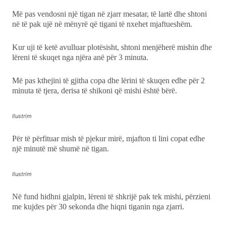
Më pas vendosni një tigan në zjarr mesatar, të lartë dhe shtoni
në të pak ujë në mënyrë që tigani të nxehet mjaftueshëm.
Kur uji të ketë avulluar plotësisht, shtoni menjëherë mishin dhe
lëreni të skuqet nga njëra anë për 3 minuta.
Më pas kthejini të gjitha copa dhe lërini të skuqen edhe për 2
minuta të tjera, derisa të shikoni që mishi është bërë.
Ilustrim
Për të përfituar mish të pjekur mirë, mjafton ti lini copat edhe
një minutë më shumë në tigan.
Ilustrim
Në fund hidhni gjalpin, lëreni të shkrijë pak tek mishi, përzieni
me kujdes për 30 sekonda dhe hiqni tiganin nga zjarri.