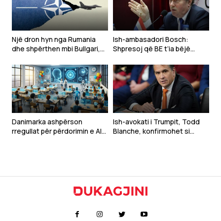
Një dron hyn nga Rumania
Ish-ambasadori Bosch:
dhe shpërthen mbi Bullgari,
Shpresoj që BE t’ia bëjë
‘alarm’ në krahun lindor të
kusht Ukrainës njohjen e
NATO-s
Kosovës, sikur Serbisë
Danimarka ashpërson
Ish-avokati i Trumpit, Todd
rregullat për përdorimin e AI-
Blanche, konfirmohet si
së në shkolla, synon të
Prokuror i Përgjithshëm i
parandalojë kopjimin
SHBA-së