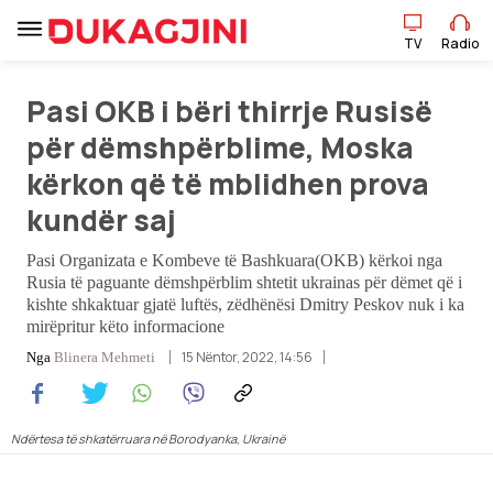
TV
Radio
TV
Radio
Pasi OKB i bëri thirrje Rusisë
për dëmshpërblime, Moska
kërkon që të mblidhen prova
Lajme
kundër saj
Sport
Pasi Organizata e Kombeve të Bashkuara(OKB) kërkoi nga
Rusia të paguante dëmshpërblim shtetit ukrainas për dëmet që i
Pikëpamje
kishte shkaktuar gjatë luftës, zëdhënësi Dmitry Peskov nuk i ka
mirëpritur këto informacione
Art Jete
15 Nëntor, 2022, 14:56
Nga
Blinera Mehmeti
Kulturë
Ndërtesa të shkatërruara në Borodyanka, Ukrainë
Showbiz