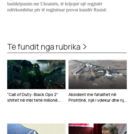
bashkëpunim me Ukrainën, të krijojnë një regjistër
ndërkombëtar për të regjistruar provat kundër Rusisë.
Të fundit nga rubrika
“Call of Duty: Black Ops 2”
Aksident me fatalitet në
shitet në mbi tetë milionë
Prishtinë, një i vdekur dhe një
kopje në PlayStation Store
tjetër i lënduar