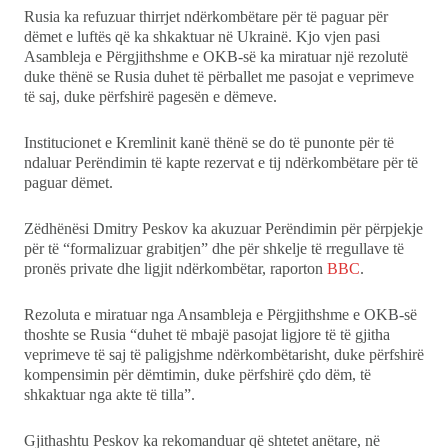
Rusia ka refuzuar thirrjet ndërkombëtare për të paguar për
Ekonomi
dëmet e luftës që ka shkaktuar në Ukrainë. Kjo vjen pasi
Asambleja e Përgjithshme e OKB-së ka miratuar një rezolutë
Teknologji
duke thënë se Rusia duhet të përballet me pasojat e veprimeve
të saj, duke përfshirë pagesën e dëmeve.
Udhëtime
Institucionet e Kremlinit kanë thënë se do të punonte për të
ndaluar Perëndimin të kapte rezervat e tij ndërkombëtare për të
DuVideo
paguar dëmet.
Zëdhënësi Dmitry Peskov ka akuzuar Perëndimin për përpjekje
për të “formalizuar grabitjen” dhe për shkelje të rregullave të
pronës private dhe ligjit ndërkombëtar, raporton
BBC
.
Rezoluta e miratuar nga Ansambleja e Përgjithshme e OKB-së
thoshte se Rusia “duhet të mbajë pasojat ligjore të të gjitha
veprimeve të saj të paligjshme ndërkombëtarisht, duke përfshirë
kompensimin për dëmtimin, duke përfshirë çdo dëm, të
shkaktuar nga akte të tilla”.
Gjithashtu Peskov ka rekomanduar që shtetet anëtare, në