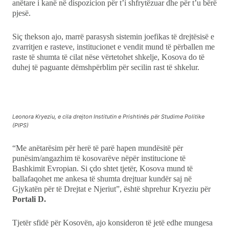
anëtare i kanë në dispozicion për t’i shfrytëzuar dhe për t’u bërë
pjesë.
Siç thekson ajo, marrë parasysh sistemin joefikas të drejtësisë e
zvarritjen e rasteve, institucionet e vendit mund të përballen me
raste të shumta të cilat nëse vërtetohet shkelje, Kosova do të
duhej të paguante dëmshpërblim për secilin rast të shkelur.
Leonora Kryeziu, e cila drejton Institutin e Prishtinës për Studime Politike
(PIPS)
“Me anëtarësim për herë të parë hapen mundësitë për
punësim/angazhim të kosovarëve nëpër institucione të
Bashkimit Evropian. Si çdo shtet tjetër, Kosova mund të
ballafaqohet me ankesa të shumta drejtuar kundër saj në
Gjykatën për të Drejtat e Njeriut”, është shprehur Kryeziu për
Portali D.
Tjetër sfidë për Kosovën, ajo konsideron të jetë edhe mungesa