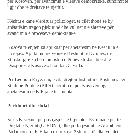
Kulturë
për Kosovën, për avancimin e vlerave demokratike, sundimit të
ligjit dhe të drejtave të njeriut.
Showbiz
Kështu e kanë vlerësuar politologët, të cilët thonë se ky
anëtarësim tregon pjekurinë dhe vullnetin e shteteve për
Ekonomi
avancimin e proceseve demokratike.
Teknologji
Kosova të enjten ka aplikuar për anëtarësim në Këshillin e
Evropës. Aplikimin në selinë e Këshillit të Evropës, në
Strasburg, e ka bërë ministrja e Punëve të Jashtme dhe
Udhëtime
Diasporës e Kosovës, Donika Gërvalla.
DuVideo
Për Leonora Kryeziun, e cila drejton Institutin e Prishtinës për
Studime Politike (PIPS), përfitimet për Kosovën nga
anëtarësimi në KiE janë të shumta.
Përfitimet dhe sfidat
Sipas Kryeziut, përpos çasjes në Gjykatën Evropiane për të
Drejtat e Njeriut (GJEDNJ), dhe përfaqësimit në Asamblenë
Parlamentare, KiE ka mekanizma të shumta të cilat vendet