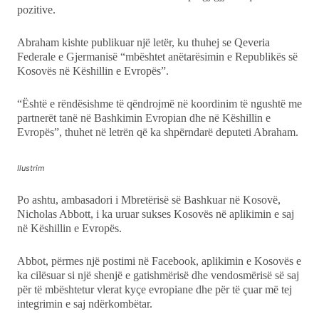
pozitive.
Abraham kishte publikuar një letër, ku thuhej se Qeveria
Federale e Gjermanisë “mbështet anëtarësimin e Republikës së
Kosovës në Këshillin e Evropës”.
“Është e rëndësishme të qëndrojmë në koordinim të ngushtë me
partnerët tanë në Bashkimin Evropian dhe në Këshillin e
Evropës”, thuhet në letrën që ka shpërndarë deputeti Abraham.
Ilustrim
Po ashtu, ambasadori i Mbretërisë së Bashkuar në Kosovë,
Nicholas Abbott, i ka uruar sukses Kosovës në aplikimin e saj
në Këshillin e Evropës.
Abbot, përmes një postimi në Facebook, aplikimin e Kosovës e
ka cilësuar si një shenjë e gatishmërisë dhe vendosmërisë së saj
për të mbështetur vlerat kyçe evropiane dhe për të çuar më tej
integrimin e saj ndërkombëtar.