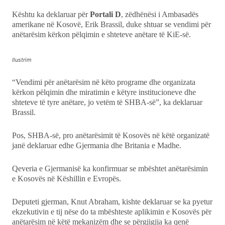
Kështu ka deklaruar për
Portali D
, zëdhënësi i Ambasadës
amerikane në Kosovë, Erik Brassil, duke shtuar se vendimi për
anëtarësim kërkon pëlqimin e shteteve anëtare të KiE-së.
Ilustrim
“Vendimi për anëtarësim në këto programe dhe organizata
kërkon pëlqimin dhe miratimin e këtyre institucioneve dhe
shteteve të tyre anëtare, jo vetëm të SHBA-së”, ka deklaruar
Brassil.
Pos, SHBA-së, pro anëtarësimit të Kosovës në këtë organizatë
janë deklaruar edhe Gjermania dhe Britania e Madhe.
Qeveria e Gjermanisë ka konfirmuar se mbështet anëtarësimin
e Kosovës në Këshillin e Evropës.
Deputeti gjerman, Knut Abraham, kishte deklaruar se ka pyetur
ekzekutivin e tij nëse do ta mbështeste aplikimin e Kosovës për
anëtarësim në këtë mekanizëm dhe se përgjigjja ka qenë