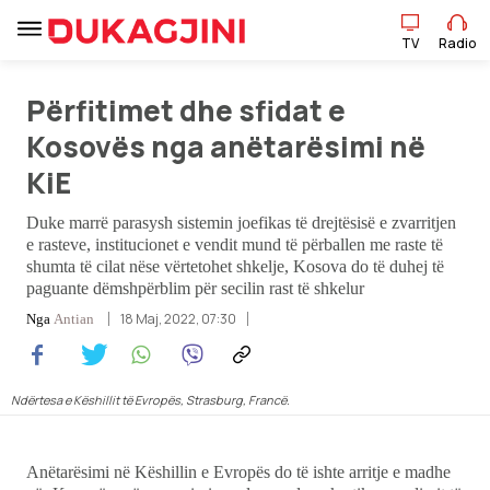
TV
Radio
Përfitimet dhe sfidat e
Kosovës nga anëtarësimi në
KiE
TV
Radio
Duke marrë parasysh sistemin joefikas të drejtësisë e zvarritjen
e rasteve, institucionet e vendit mund të përballen me raste të
shumta të cilat nëse vërtetohet shkelje, Kosova do të duhej të
Lajme
paguante dëmshpërblim për secilin rast të shkelur
18 Maj, 2022, 07:30
Nga
Antian
Sport
Pikëpamje
Ndërtesa e Këshillit të Evropës, Strasburg, Francë.
Art Jete
Anëtarësimi në Këshillin e Evropës do të ishte arritje e madhe