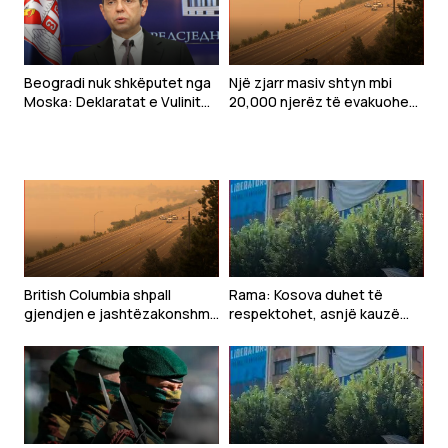
Beogradi nuk shkëputet nga
Një zjarr masiv shtyn mbi
Moska: Deklaratat e Vulinit
20,000 njerëz të evakuohen
kundër BE-së tregojnë
në Kanadanë perëndimore
vazhdimin e politikës pro-
ruse të Serbisë
British Columbia shpall
Rama: Kosova duhet të
gjendjen e jashtëzakonshme
respektohet, asnjë kauzë
shkaku i një zjarri masiv
nuk mund të ndërtohet duke
nënçmuar shtetësinë tonë