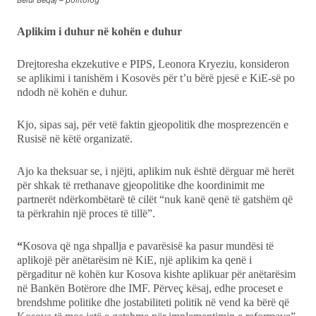
Belul Beqaj – politolog
Aplikim i duhur në kohën e duhur
Drejtoresha ekzekutive e PIPS, Leonora Kryeziu, konsideron
se aplikimi i tanishëm i Kosovës për t’u bërë pjesë e KiE-së po
ndodh në kohën e duhur.
Kjo, sipas saj, për vetë faktin gjeopolitik dhe mosprezencën e
Rusisë në këtë organizatë.
Ajo ka theksuar se, i njëjti, aplikim nuk është dërguar më herët
për shkak të rrethanave gjeopolitike dhe koordinimit me
partnerët ndërkombëtarë të cilët “nuk kanë qenë të gatshëm që
ta përkrahin një proces të tillë”.
“
Kosova që nga shpallja e pavarësisë ka pasur mundësi të
aplikojë për anëtarësim në KiE, një aplikim ka qenë i
përgaditur në kohën kur Kosova kishte aplikuar për anëtarësim
në Bankën Botërore dhe IMF. Përveç kësaj, edhe proceset e
brendshme politike dhe jostabiliteti politik në vend ka bërë që