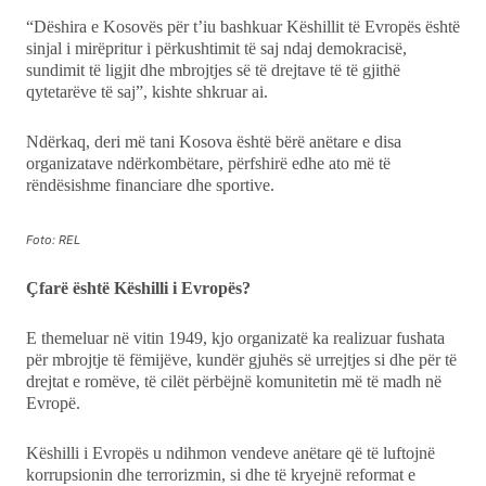
“Dëshira e Kosovës për t’iu bashkuar Këshillit të Evropës është
sinjal i mirëpritur i përkushtimit të saj ndaj demokracisë,
sundimit të ligjit dhe mbrojtjes së të drejtave të të gjithë
qytetarëve të saj”, kishte shkruar ai.
Ndërkaq, deri më tani Kosova është bërë anëtare e disa
organizatave ndërkombëtare, përfshirë edhe ato më të
rëndësishme financiare dhe sportive.
Foto: REL
Çfarë është Këshilli i Evropës?
E themeluar në vitin 1949, kjo organizatë ka realizuar fushata
për mbrojtje të fëmijëve, kundër gjuhës së urrejtjes si dhe për të
drejtat e romëve, të cilët përbëjnë komunitetin më të madh në
Evropë.
Këshilli i Evropës u ndihmon vendeve anëtare që të luftojnë
korrupsionin dhe terrorizmin, si dhe të kryejnë reformat e