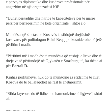
e përvojës diplomatike dhe kuadrove profesionale për
angazhim në një organizatë si KiE.
“Duhet përgaditje dhe ngritje të kapaciteteve për të marrë
përsipër përfaqësimin në këtë organizatë”, shtoi ajo.
Mundësia që shtetasit e Kosovës ta sfidojnë drejtësinë
kosovare, për politologun Belul Beqaj po kosniderohet të jetë
përfitim i madh.
“Përfitimi më i madh është mundësia që çështja e lirive dhe të
drejtave të përfundojë në Gjykatën e Strasburgut”, ka thënë ai
për
Portali D.
Krahas përfitimeve, nuk do të mungojnë as sfidat me të cilat
Kosova do të ballafaqohet në rast të anëtarësimit.
“Sfida kryesore do të lidhet me harmonizime të ligjeve”, shtoi
ai.