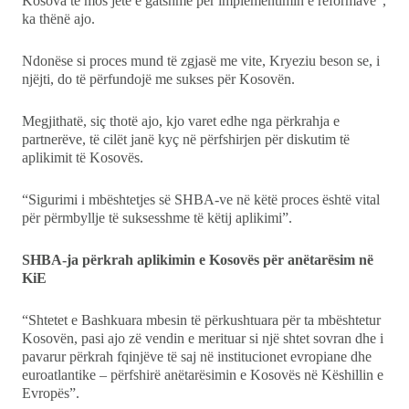
Kosova të mos jetë e gatshme për implementimin e reformave”,
ka thënë ajo.
Ndonëse si proces mund të zgjasë me vite, Kryeziu beson se, i
njëjti, do të përfundojë me sukses për Kosovën.
Megjithatë, siç thotë ajo, kjo varet edhe nga përkrahja e
partnerëve, të cilët janë kyç në përfshirjen për diskutim të
aplikimit të Kosovës.
“Sigurimi i mbështetjes së SHBA-ve në këtë proces është vital
për përmbyllje të suksesshme të këtij aplikimi”.
SHBA-ja përkrah aplikimin e Kosovës për anëtarësim në
KiE
“Shtetet e Bashkuara mbesin të përkushtuara për ta mbështetur
Kosovën, pasi ajo zë vendin e merituar si një shtet sovran dhe i
pavarur përkrah fqinjëve të saj në institucionet evropiane dhe
euroatlantike – përfshirë anëtarësimin e Kosovës në Këshillin e
Evropës”.