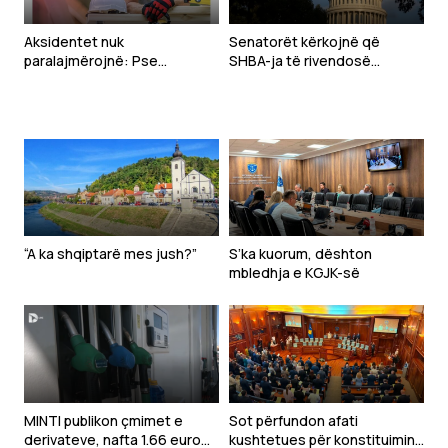
Aksidentet nuk
Senatorët kërkojnë që
paralajmërojnë: Pse
SHBA-ja të rivendosë
bizneset në Kosovë duhet t’i
sanksione ndaj zyrtarëve të
sigurojnë punëtorët
Republikës Sërpska
“A ka shqiptarë mes jush?”
S’ka kuorum, dështon
mbledhja e KGJK-së
MINTI publikon çmimet e
Sot përfundon afati
derivateve, nafta 1.66 euro
kushtetues për konstituimin