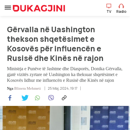
TV
Radio
TV
Radio
Gërvalla në Uashington
thekson shqetësimet e
Kosovës për influencën e
Lajme
Rusisë dhe Kinës në rajon
Sport
Ministrja e Punëve të Jashtme dhe Diasporës, Donika Gërvalla,
gjatë vizitës zyrtare në Uashington ka theksuar shqetësimet e
Pikëpamje
Kosovës lidhur me influencën e Rusisë dhe Kinës në rajon
25 Maj, 2024, 19:17
Nga
Blinera Mehmeti
Art Jete
Kulturë
Showbiz