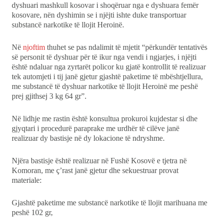
dyshuari mashkull kosovar i shoqëruar nga e dyshuara femër
Ekonomi
kosovare, nën dyshimin se i njëjti ishte duke transportuar
substancë narkotike të llojit Heroinë.
Teknologji
Në
njoftim
thuhet se pas ndalimit të mjetit “përkundër tentativës
së personit të dyshuar për të ikur nga vendi i ngjarjes, i njëjti
Udhëtime
është ndaluar nga zyrtarët policor ku gjatë kontrollit të realizuar
tek automjeti i tij janë gjetur gjashtë paketime të mbështjellura,
DuVideo
me substancë të dyshuar narkotike të llojit Heroinë me peshë
prej gjithsej 3 kg 64 gr”.
Në lidhje me rastin është konsultua prokuroi kujdestar si dhe
gjyqtari i procedurë paraprake me urdhër të cilëve janë
realizuar dy bastisje në dy lokacione të ndryshme.
Njëra bastisje është realizuar në Fushë Kosovë e tjetra në
Komoran, me ç’rast janë gjetur dhe sekuestruar provat
materiale:
Gjashtë paketime me substancë narkotike të llojit marihuana me
peshë 102 gr,