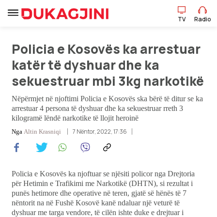
TV
Radio
Policia e Kosovës ka arrestuar
TV
Radio
katër të dyshuar dhe ka
sekuestruar mbi 3kg narkotikë
Lajme
Nëpërmjet në njoftimi Policia e Kosovës ska bërë të ditur se ka
Sport
arrestuar 4 persona të dyshuar dhe ka sekuestruar rreth 3
kilogramë lëndë narkotike të llojit heroinë
Pikëpamje
7 Nëntor, 2022, 17:36
Nga
Altin Krasniqi
Art Jete
Policia e Kosovës ka njoftuar se njësiti policor nga Drejtoria
Kulturë
për Hetimin e Trafikimi me Narkotikë (DHTN), si rezultat i
punës hetimore dhe operative në teren, gjatë së hënës të 7
nëntorit na në Fushë Kosovë kanë ndaluar një veturë të
Showbiz
dyshuar me targa vendore, të cilën ishte duke e drejtuar i