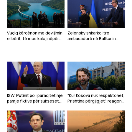
Vuçiq kërcënon me devijimin
Zelensky shkarkoi tre
e Ibërit, të mos kaloj nëpër
ambasadorë në Ballkanin
Kosovë
Perëndimor para vizitës në
Beograd – a ishin raportet e
tyre me Kosovën arsyeja?
ISW: Putinit po i paraqitet një
“Kur Kosova nuk respektohet,
pamje fiktive për sukseset
Prishtina përgjigjet”, reagon
ushtarake
Rama pas deklaratës së
Zelenskyt në Beograd